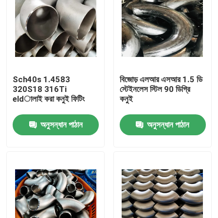
Sch40s 1.4583
বিজোড় এলআর এসআর 1.5 ডি
320S18 316Ti
স্টেইনলেস স্টিল 90 ডিগ্রি
eldালাই করা কনুই ফিটিং
কনুই
অনুসন্ধান পাঠান
অনুসন্ধান পাঠান
বাড়ি
পণ্য
আমাদের সম্পর্কে