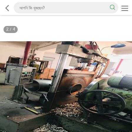
2
/
4