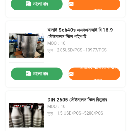
ভালো দাম
করুন
ঝালাই Sch40s এএনএসআই বি 16.9
স্টেইনলেস স্টিল পাইপ টি
MOQ：10
মূল্য：2.85USD/PCS--10977/PCS
আমাদের সাথে যোগাযোগ
ভালো দাম
করুন
DIN 2605 স্টেইনলেস স্টিল রিডুসার
MOQ：10
মূল্য：1.5 USD/PCS--5280/PCS