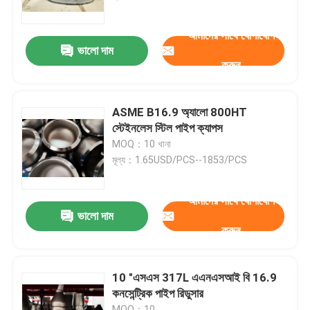
আমাদের সাথে যোগাযোগ
কারখানা ভ্রমণ
ভালো দাম
করুন
মান নিয়ন্ত্রণ
ASME B16.9 অ্যালো 800HT
Company News
স্টেইনলেস স্টিল পাইপ ক্যাপস
MOQ：10 খানা
মূল্য：1.65USD/PCS--1853/PCS
স্টেইনলেস স্টিল পাইপ ফিটিং
আমাদের সাথে যোগাযোগ
স্টেইনলেস স্টিল পাইপ flange
ভালো দাম
করুন
স্টেইনলেস স্টিল পাইপ কনুই
10 "এসএস 317L এএনএসআই বি 16.9
কনসেন্ট্রিক পাইপ রিডুসার
স্টেইনলেস স্টিল পাইপ টি
MOQ：10