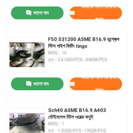
আমাদের সাথে যোগাযোগ
ভালো দাম
করুন
F50 S31200 ASME B16.9 ডুপ্লেক্স
স্টিল পাইপ ফিটিং tings
MOQ：10
মূল্য：2.6 USD/PCS--34058/PCS
আমাদের সাথে যোগাযোগ
ভালো দাম
করুন
বাড়ি
Sch40 ASME B16.9 A403
পণ্য
স্টেইনলেস স্টিল ওয়েল্ড কনুই
MOQ：1
আমাদের সম্পর্কে
মূল্য：1.5USD/PCS--13528/PCS