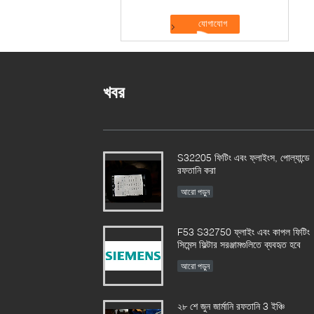
খবর
S32205 ফিটিং এবং ফ্লাইংস, পোল্যান্ডে
রফতানি করা
আরো পড়ুন
F53 S32750 ফ্লাইং এবং কাপল ফিটিং
সিমেন্স ফিল্টার সরঞ্জামগুলিতে ব্যবহৃত হবে
আরো পড়ুন
২৮ শে জুন জার্মানি রফতানি 3 ইঞ্চি