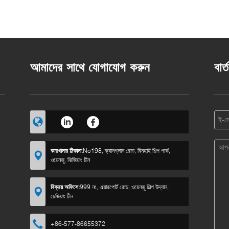
আমাদের সাথে যোগাযোগ করুন
বার্
কারখানার ঠিকানা:
No198, ক্যানগ্লান রোড, বিনহাই শিল্প পার্ক,
ওয়েনজু, ঝিজিয়াং চীন
বিক্রয় অফিসে:
999 নং, এয়ারপোর্ট রোড, ওয়েনজু শিল্প উদ্যান,
চেজিয়াং চীন
+86-577-86655372