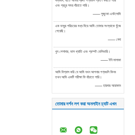
ধন্যবাদ, যাতে আমরা দ্রুত পণ্যগুলি গ্রহণ করতে পারি
এবং প্রচুর সময় বাঁচাতে পারি।
—— লুজুকো এনটসোমি
এক বন্ধুর পরিচয়ের মধ্য দিয়ে আমি তোমার সংস্থাকে খুঁজে
পেয়েছি।
—— নেদা
খুব পেশাদার, ভাল খ্যাতি এবং প্রম্পট ডেলিভারি।
—— টনি মালাকা
আমি বিশ্বাস করি যে আমি যখন আপনার পণ্যগুলি কিনব
তখন আমি একটি পরীক্ষা ফি বাঁচাতে পারি।
—— হায়দার আরাকান
তোমার দর্শন লগ করা অনলাইন চ্যাট এখন