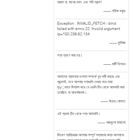
খারাপ না, মানের ভাল, এবং গতি দ্রুত!
—— শফিক শুকুর
Exception : INVALID_FETCH - bind
failed with errno 22: Invalid argument
ip=150.238.62.134
—— মুর্তিজা
পণ্য গ্রহণ করা হয়।
—— মার্টি হিগডন
আমাদের গ্রাহকরা গুণমান সম্পর্কে খুব দাবী করছে এবং
পছন্দসই, তবে আপনার পণ্যগুলি দেখার পরে তারা
দৃly়ভাবে বিশ্বাস করে যে এগুলি চীন থেকে আমদানি করা
হয়েছিল, যা আশ্চর্যজনক।
—— উওয়ে নোলতে
এই প্রথম চীন থেকে পণ্য আমদানি।
—— নাজবুলো মাবাসো
বিতরণ প্রক্রিয়ায় আপনার সম্পূর্ণ সহায়তার জন্য আপনাকে