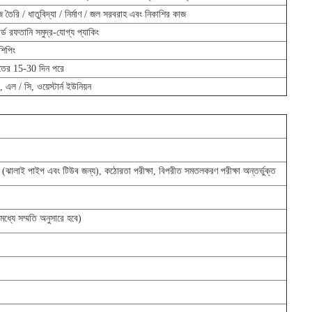
 তৈরি / ধাতুবিদ্যা / নির্মাণ / জল সরবরাহ এবং নিকাশির কাজ
্ডার্ড রফতানি সমুদ্র-যোগ্য প্যাকিং
শিপিং
ের 15-30 দিন পরে
ি, এল / সি, ওয়েস্টার্ন ইউনিয়ন
টেস্ট (ঝালাই পাইপ এবং টিউব জন্য), কঠোরতা পরীক্ষা, বিপরীত সমতলকরণ পরীক্ষা অন্তর্ভুক্ত
ধ্যে সম্মতি অনুসারে হবে)