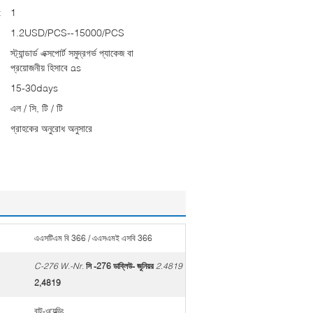
:
1
1.2USD/PCS--15000/PCS
স্ট্যান্ডার্ড এক্সপোর্ট সমুদ্রগর্ভ প্যাকেজ বা
প্রয়োজনীয় হিসাবে as
15-30days
এল / সি, টি / টি
গ্রাহকের অনুরোধ অনুসারে
এএসটিএম বি 366 / এএসএমই এসবি 366
C-276 W.-Nr.
সি -276 ডাব্লিউ- জুনিয়র
2.4819
2,4819
বাট-ওয়েল্ডিং