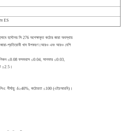
রকার ES
সাবে হস্টেলয় সি 276 অপেক্ষাকৃত কঠোর জারা অবস্থায়
 প্রধান জারা-প্রতিরোধী খাদ উপকরণ।আরও এবং আরও বেশি
57, সিলিকন ≤0.08 ফসফরাস ≤0.04, সালফার ≤0.03,
্ট ≤2.5।
এমপিএ: দীর্ঘায়ু: δ≥40%, কঠোরতা ≤100 (এইচআরবি)।