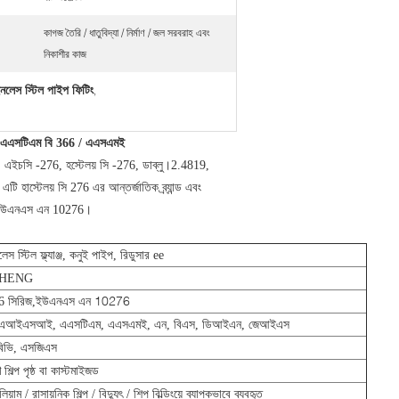
কাগজ তৈরি / ধাতুবিদ্যা / নির্মাণ / জল সরবরাহ এবং
নিকাশীর কাজ
েস স্টিল পাইপ ফিটিং
,
িং এএসটিএম বি 366 / এএসএমই
 এইচসি -276, হস্টেলয় সি -276, ডাব্লু।2.4819,
হাস্টেলয় সি 276 এর আন্তর্জাতিক ব্র্যান্ড এবং
হ'ল ইউএনএস এন 10276।
লেস স্টিল ফ্ল্যাঞ্জ, কনুই পাইপ, রিডুসার ee
HENG
ইউএনএস এন 10276
6 সিরিজ,
, এআইএসআই, এএসটিএম, এএসএমই, এন, বিএস, ডিআইএন, জেআইএস
বিভি, এসজিএস
 শিল্প পৃষ্ঠ বা কাস্টমাইজড
িয়াম / রাসায়নিক শিল্প / বিদ্যুৎ / শিপ বিল্ডিংয়ে ব্যাপকভাবে ব্যবহৃত