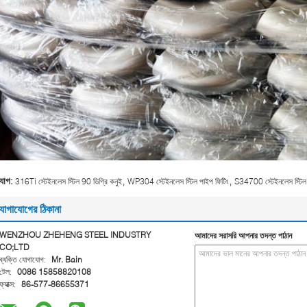
,
,
্যাগ:
316Ti স্টেইনলেস স্টিল 90 ডিগ্রি কনুই
WP304 স্টেইনলেস স্টিল পাইপ ফিটিং
S34700 স্টেইনলেস স্টিল 
োগাযোগের ঠিকানা
WENZHOU ZHEHENG STEEL INDUSTRY
আমাদের সরাসরি আপনার তদন্ত পাঠান
CO;LTD
ব্যক্তি যোগাযোগ:
Mr. Bain
টেল:
0086 15858820108
ফ্যাক্স:
86-577-86655371