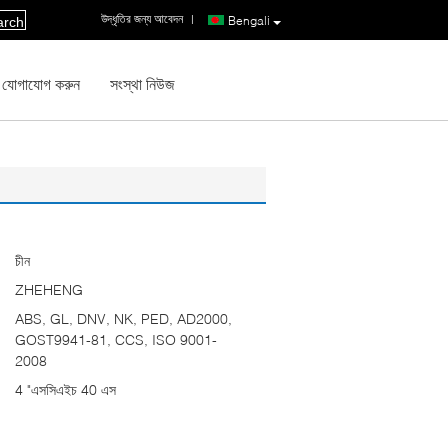
উদ্ধৃতির জন্য আবেদন
|
Bengali
arch
 যোগাযোগ করুন
সংস্থা নিউজ
চীন
ZHEHENG
ABS, GL, DNV, NK, PED, AD2000,
GOST9941-81, CCS, ISO 9001-
2008
4 "এসসিএইচ 40 এস