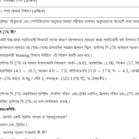
. ইমাম্যাক্ট টেস্ট (alচ্ছিক)
০.শস্য আকার নির্ধারণ (alচ্ছিক)
্রষ্টব্য: স্ট্যান্ডার্ড এবং স্পেসিফিকেশন অনুসারে সমস্ত পরীক্ষার ফলাফল অনুসন্ধানের রিপোর্টে দেখা দ
ি 276 কী?
কটি উচ্চ-জারা-প্রতিরোধী পিআরই মানের কারণে ব্যাপকভাবে ব্যবহৃত জারা-প্রতিরোধী খাদ উপাদান হি
্যাপকভাবে ব্যবহৃত হয়।উচ্চ-শেষের রাসায়নিক সরঞ্জাম উত্পাদন শিল্পে, হস্টেলয় সি 276 অন্যতম
্যবহারকারী Waneng হিসাবে পরিচিত এই নিকেল খাদটি চয়ন করে।
স্টেলয় সি 276 এর প্রধান উপাদানগুলি নিম্নরূপ: কার্বন ≤0.01, ম্যাঙ্গানিজ ≤1.00, নিকেল ≥
্রোমিয়াম 14.5 ～ 16.5, আয়রন 4.0 ～ 7.0, মালিবেডেনাম 15.0 ～ 17.0, টং ～ 4.5, কোবাল
ি -276 ঘনত্ব: 8.9g / সেমি 3, গলনাঙ্ক: 1325-1370 ℃, অ চৌম্বকীয়।
স্টেলয় সি 276 মেকানিকাল বৈশিষ্ট্য: টেনসিল শক্তি: σb≥690 এমপিএ, উত্পাদন শক্তি σb≥275 
োষিত হস্টেলয় সি 276 এর ভাল কার্যক্ষমতা রয়েছে।
আরএফকিউ:
. আপনি একটি ট্রেডিং সংস্থা বা প্রস্তুতকারক?
ত্পাদন এবং ট্রেডিং।
. আপনার প্রধান পণ্যগুলি কী কী?