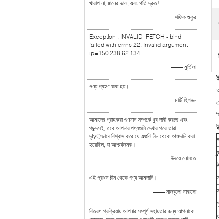
খারাপ না, মানের ভাল, এবং গতি দ্রুত!
—— শফিক শুকুর
Exception : INVALID_FETCH - bind
failed with errno 22: Invalid argument
ip=150.238.62.134
—— মুর্তিজা
ই
পণ্য গ্রহণ করা হয়।
আ
—— মার্টি হিগডন
এ
ব
আমাদের গ্রাহকরা গুণমান সম্পর্কে খুব দাবী করছে এবং
উ
পছন্দসই, তবে আপনার পণ্যগুলি দেখার পরে তারা
দৃly়ভাবে বিশ্বাস করে যে এগুলি চীন থেকে আমদানি করা
হয়েছিল, যা আশ্চর্যজনক।
ব্
—— উওয়ে নোলতে
এই প্রথম চীন থেকে পণ্য আমদানি।
স
—— নাজবুলো মাবাসো
প
বিতরণ প্রক্রিয়ায় আপনার সম্পূর্ণ সহায়তার জন্য আপনাকে