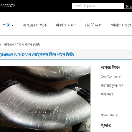
86655372
Se
পণ্য
আমাদের সম্পর্কে
কারখানা ভ্রমণ
মান নিয়ন্ত্রণ
আমাদের সাথে
টেইনলেস স্টিল পাইপ ফিটিং
ইউএনএস N10276 স্টেইনলেস স্টিল পাইপ ফিটিং
পণ্যের বিবরণ:
উৎপত্তি স্থল:
পরিচিতিমুলক নাম:
সাক্ষ্যদান:
মডেল নম্বার:
প্রদান: