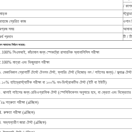
/ কাগজ
মোড়ক
স্ট্যান
জাহাজে প্রেরিত কাজ
ওশান 
অগ্রজ সময়
আমানত
র্থ প্রদান
টি / ট
েন আমাদের নির্বাচন করেছে:
1.100% পিএমআই, কাঁচামাল জন্য স্পেকট্রো রাসায়নিক অ্যানালিসিস পরীক্ষা
.100% মাত্রা এবং ভিজ্যুয়াল পরীক্ষা
. মেকানিকাল প্রোপার্টি টেস্টে টেনশন টেস্ট, ফ্লারিং টেস্ট (বিজোড় নল / পাইপের জন্য) / ফ্ল্যাঞ্জ 
.১০% হাইড্রোস্ট্যাটিক পরীক্ষা বা ১০০% নন-ডিস্ট্রাকটিভ টেস্ট (ইটি বা ইউটি)
. ঝালাই পাইপের জন্য রেডিওগ্রাফিক টেস্ট (স্পেসিফিকেশন অনুসারে হবে, বা ক্রেতা এবং বিক্রেতার ম
ra.শত্রুতা পরীক্ষা (alচ্ছিক)
. রুক্ষতা পরীক্ষা (alচ্ছিক)
. অভ্যন্তরীণ জারা টেস্ট (alচ্ছিক)