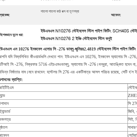
পাতলা পাতলা কাঠ বক্স বা তৃণশয্যা
প্যাকেজ:
আবেদন:
ইউএনএস N10276 স্টেইনলেস স্টিল পাইপ ফিটিং
SCH40S স্টেইনল
,
বিশেষভাবে তুলে ধরা:
ইউএনএস N10276 2 ইঞ্চি স্টেইনলেস স্টিল কনুই
উএনএস এন 10276 ইনকনেল এলোয় সি -276 ডাব্লু-জুনিয়র2.4819 স্টেইনলেস স্টিল পাইপ ফিট
পনি যদি নিম্নলিখিত কীওয়ার্ডগুলি দেখতে পান: ইউএনএস এন 10276, ইনকনেল অ্যালোয় সি -276,
টিআই সি -276, নিক্রফার 5716 এইচএমওডাব্লু, অ্যালোয় সি -276।বন্ধুরা, আতঙ্কিত হবেন না, এটি 
িভিন্ন নির্মাতার নাম।মনে রাখবেন: হস্টেলয় সি 276 এর একটিমাত্র আসল পরিচয় রয়েছে, সেটি 
ত্পাদনের ব্যাপ্তি:
আইটিইএম
স্টেইন
র্যান্ড
ZHE
উপাদান
সি 27
্ট্যান্ডার্ড
জিবি
সনদপত্র
সিই, 
ৃষ্ঠতল
সাধারণ
আবেদন
পেট্রোল