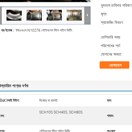
ন্যূনতম চাহিদার পরিমাণ
মূল্য:
প্যাকেজিং বিবরণ:
বড় ইমেজ :
ইউএনএস N10276 স্টেইনলেস স্টিল পাইপ ফিটিং
ডেলিভারি সময়:
পরিশোধের শর্ত:
যোগানের ক্ষমতা:
যোগাযোগ
িস্তারিত পণ্যের বর্ণনা
Eldালাই টাইপ:
বিজোড় বা ঝালাই
মান:
SCH10S SCH40S, SCH80S
বেধ:
পাদান:
পণ্য:
স্টেইনলেস স্টিল পাইপ ফিটিং
সংযোগ: