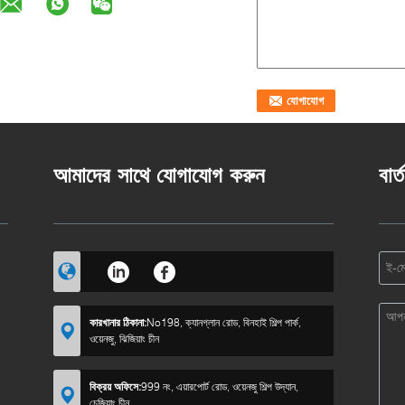
আমাদের সাথে যোগাযোগ করুন
বার্
কারখানার ঠিকানা:
No198, ক্যানগ্লান রোড, বিনহাই শিল্প পার্ক,
ওয়েনজু, ঝিজিয়াং চীন
বিক্রয় অফিসে:
999 নং, এয়ারপোর্ট রোড, ওয়েনজু শিল্প উদ্যান,
চেজিয়াং চীন