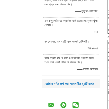
ধন্যবাদ, যাতে আমরা দ্রুত পণ্যগুলি গ্রহণ করতে পারি
এবং প্রচুর সময় বাঁচাতে পারি।
—— লুজুকো এনটসোমি
এক বন্ধুর পরিচয়ের মধ্য দিয়ে আমি তোমার সংস্থাকে খুঁজে
পেয়েছি।
অ
—— নেদা
ক
খুব পেশাদার, ভাল খ্যাতি এবং প্রম্পট ডেলিভারি।
—— টনি মালাকা
2
আমি বিশ্বাস করি যে আমি যখন আপনার পণ্যগুলি কিনব
৩
তখন আমি একটি পরীক্ষা ফি বাঁচাতে পারি।
৪
—— হায়দার আরাকান
৫
তোমার দর্শন লগ করা অনলাইন চ্যাট এখন
T
R
8