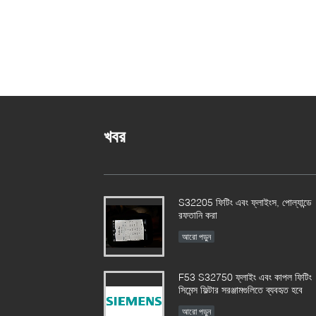
খবর
S32205 ফিটিং এবং ফ্লাইংস, পোল্যান্ডে
রফতানি করা
আরো পড়ুন
F53 S32750 ফ্লাইং এবং কাপল ফিটিং
সিমেন্স ফিল্টার সরঞ্জামগুলিতে ব্যবহৃত হবে
আরো পড়ুন