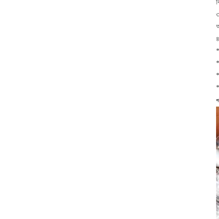
ব
৩
আ
৪
*
*
*
*
পণ